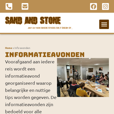
Info-avonden
Home
»
Info-avonden
Informatieavonden
Voorafgaand aan iedere
reis wordt een
informatieavond
georganiseerd waarop
belangrijke en nuttige
tips worden gegeven. De
informatieavonden zijn
bedoeld voor alle